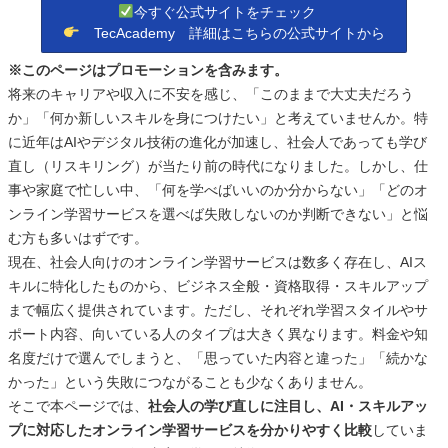
今すぐ公式サイトをチェック
TecAcademy 詳細はこちらの公式サイトから
※このページはプロモーションを含みます。
将来のキャリアや収入に不安を感じ、「このままで大丈夫だろう
か」「何か新しいスキルを身につけたい」と考えていませんか。特
に近年はAIやデジタル技術の進化が加速し、社会人であっても学び
直し（リスキリング）が当たり前の時代になりました。しかし、仕
事や家庭で忙しい中、「何を学べばいいのか分からない」「どのオ
ンライン学習サービスを選べば失敗しないのか判断できない」と悩
む方も多いはずです。
現在、社会人向けのオンライン学習サービスは数多く存在し、AIス
キルに特化したものから、ビジネス全般・資格取得・スキルアップ
まで幅広く提供されています。ただし、それぞれ学習スタイルやサ
ポート内容、向いている人のタイプは大きく異なります。料金や知
名度だけで選んでしまうと、「思っていた内容と違った」「続かな
かった」という失敗につながることも少なくありません。
そこで本ページでは、
社会人の学び直しに注目し、AI・スキルアッ
プに対応したオンライン学習サービスを分かりやすく比較
していま