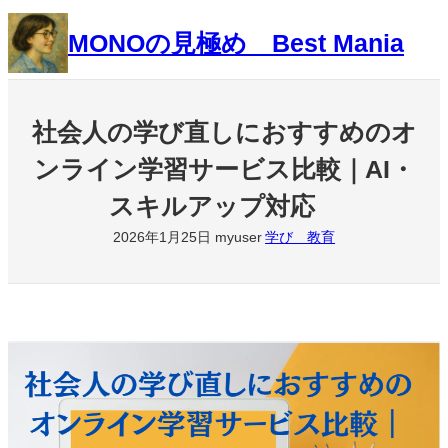
内
MONOの見極め Best Mania
容
を
ス
キ
社会人の学び直しにおすすめのオ
ッ
ンライン学習サービス比較｜AI・
プ
スキルアップ対応
2026年1月25日
myuser
学び 教育