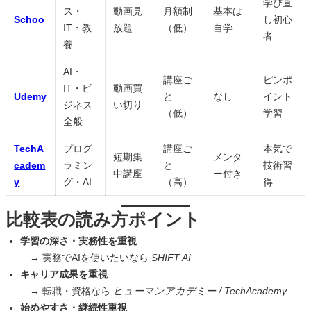
学び直
ス・
動画見
月額制
基本は
Schoo
し初心
IT・教
放題
（低）
自学
者
養
AI・
講座ご
ピンポ
IT・ビ
動画買
Udemy
と
なし
イント
ジネス
い切り
（低）
学習
全般
TechA
プログ
講座ご
本気で
短期集
メンタ
cadem
ラミン
と
技術習
中講座
ー付き
y
グ・AI
（高）
得
比較表の読み方ポイント
学習の深さ・実務性を重視
→ 実務でAIを使いたいなら
SHIFT AI
キャリア成果を重視
→ 転職・資格なら
ヒューマンアカデミー / TechAcademy
始めやすさ・継続性重視