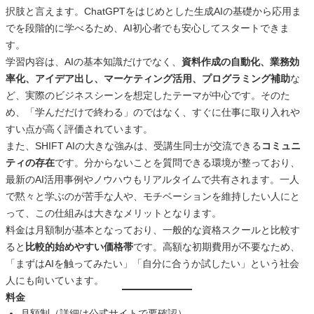
択肢と言えます。ChatGPTをはじめとした生成AIの基礎から応用ま
でを段階的に学べるため、AI初心者でも安心してスタートできま
す。
学習内容は、AIの基本知識だけでなく、
資料作成の自動化、業務効
率化、アイデア出し、マーケティング活用、プログラミング補助
な
ど、実際のビジネスシーンを想定したテーマが中心です。そのた
め、「学んだだけで終わる」のではなく、すぐに仕事に取り入れや
すい点が高く評価されています。
また、SHIFT AIの大きな強みは、受講生同士が交流できる
コミュニ
ティの存在
です。分からないことを質問できる環境が整っており、
最新のAI活用事例やノウハウもリアルタイムで共有されます。一人
で黙々と学ぶのが苦手な人や、モチベーションを維持したい人にと
って、この仕組みは大きなメリットとなります。
料金は月額制が基本となっており、一般的な資格スクールと比較す
ると
比較的始めやすい価格帯
です。高額な初期費用が不要なため、
「まずはAIを触ってみたい」「自分に合うか試したい」という社会
人にも向いています。
料金
月額制（詳細は公式サイトで要確認）