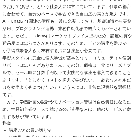
マだけ学びたい」という社会人に非常に向いています。仕事の都合
に合わせて、自分のペースで学習できる自由度の高さが魅力です。
AI・ChatGPT関連の講座も非常に充実しており、基礎知識から実務
活用、プログラミング連携、業務自動化まで幅広くカバーされてい
ます。ただし、Udemyはマーケットプレイス型のため、講座の質や
難易度にはばらつきがあります。そのため、「どの講座を選ぶか」
が学習成果を大きく左右する点には注意が必要です。
学習スタイルは完全に個人学習が基本となり、コミュニティや個別
サポートはほとんどありません。その分、価格は非常にリーズナブ
ルで、セール時には数千円以下で実践的な講座を購入できることも
あります。「とにかくコストを抑えて学びたい」「必要なスキルだ
けを効率よく身につけたい」という人には、非常に現実的な選択肢
です。
一方で、学習計画の設計やモチベーション管理は自己責任になるた
め、学習初心者や一人で続けるのが苦手な人は、他のサービスと併
用する形が向いています。
料金
講座ごとの買い切り制