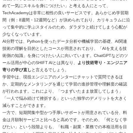
めて一気にスキルを身につけたい」と考える人にとって、
TechAcademyは非常に相性の良いサービスです。あらかじめ学習期
間（例：8週間・12週間など）が決められており、カリキュラムに沿
って集中的に学ぶスタイルのため、ダラダラと続けてしまう心配が
少なくなっています。
AI分野では、Pythonを使ったデータ分析や機械学習の基礎、AI関連
技術の理解を目的としたコースが用意されており、「AIを支える技
術側の知識」を身につけたい人に向いています。ChatGPTなどのツ
ール活用が中心のSHIFT AIとは異なり、
より技術寄り・エンジニア
寄りの学び直し
と言えるでしょう。
学習中は、現役エンジニアのメンターにチャットで質問できるほ
か、定期的なメンタリングを通じて学習の進捗管理や理解度の確認
が行われます。これにより、「つまずいたまま放置してしまう」
「一人で悩み続けて挫折する」といった独学のデメリットを大きく
減らすことができます。
一方で、短期間集中型かつ手厚いサポートが用意されている分、料
金は月額制サービスと比べると高めです。そのため、「何となく学
びたい」という段階よりも、「転職・副業・業務での本格活用を目