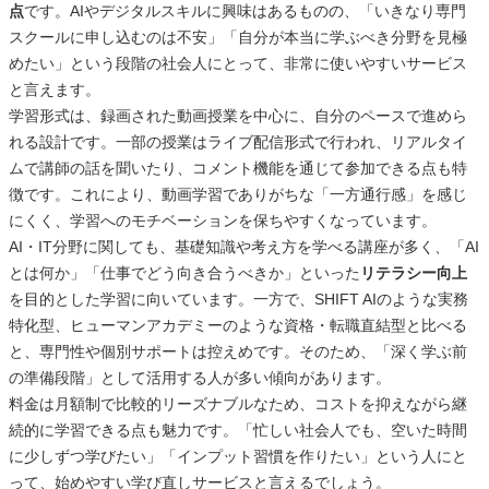
点
です。AIやデジタルスキルに興味はあるものの、「いきなり専門
スクールに申し込むのは不安」「自分が本当に学ぶべき分野を見極
めたい」という段階の社会人にとって、非常に使いやすいサービス
と言えます。
学習形式は、録画された動画授業を中心に、自分のペースで進めら
れる設計です。一部の授業はライブ配信形式で行われ、リアルタイ
ムで講師の話を聞いたり、コメント機能を通じて参加できる点も特
徴です。これにより、動画学習でありがちな「一方通行感」を感じ
にくく、学習へのモチベーションを保ちやすくなっています。
AI・IT分野に関しても、基礎知識や考え方を学べる講座が多く、「AI
とは何か」「仕事でどう向き合うべきか」といった
リテラシー向上
を目的とした学習に向いています。一方で、SHIFT AIのような実務
特化型、ヒューマンアカデミーのような資格・転職直結型と比べる
と、専門性や個別サポートは控えめです。そのため、「深く学ぶ前
の準備段階」として活用する人が多い傾向があります。
料金は月額制で比較的リーズナブルなため、コストを抑えながら継
続的に学習できる点も魅力です。「忙しい社会人でも、空いた時間
に少しずつ学びたい」「インプット習慣を作りたい」という人にと
って、始めやすい学び直しサービスと言えるでしょう。