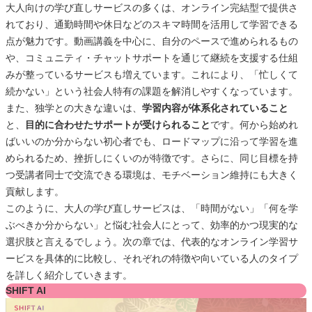
大人向けの学び直しサービスの多くは、オンライン完結型で提供さ
れており、通勤時間や休日などのスキマ時間を活用して学習できる
点が魅力です。動画講義を中心に、自分のペースで進められるもの
や、コミュニティ・チャットサポートを通じて継続を支援する仕組
みが整っているサービスも増えています。これにより、「忙しくて
続かない」という社会人特有の課題を解消しやすくなっています。
また、独学との大きな違いは、
学習内容が体系化されていること
と、
目的に合わせたサポートが受けられること
です。何から始めれ
ばいいのか分からない初心者でも、ロードマップに沿って学習を進
められるため、挫折しにくいのが特徴です。さらに、同じ目標を持
つ受講者同士で交流できる環境は、モチベーション維持にも大きく
貢献します。
このように、大人の学び直しサービスは、「時間がない」「何を学
ぶべきか分からない」と悩む社会人にとって、効率的かつ現実的な
選択肢と言えるでしょう。次の章では、代表的なオンライン学習サ
ービスを具体的に比較し、それぞれの特徴や向いている人のタイプ
を詳しく紹介していきます。
SHIFT AI