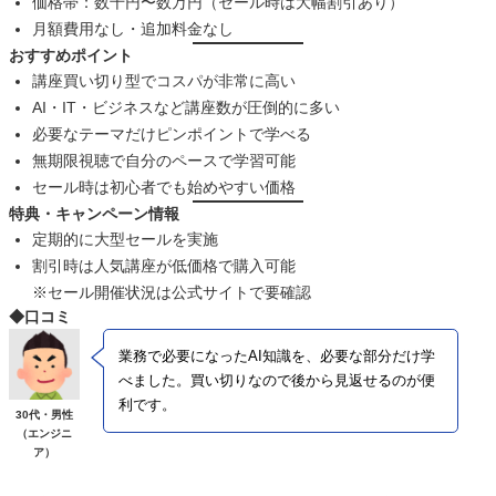
価格帯：数千円〜数万円（セール時は大幅割引あり）
月額費用なし・追加料金なし
おすすめポイント
講座買い切り型でコスパが非常に高い
AI・IT・ビジネスなど講座数が圧倒的に多い
必要なテーマだけピンポイントで学べる
無期限視聴で自分のペースで学習可能
セール時は初心者でも始めやすい価格
特典・キャンペーン情報
定期的に大型セールを実施
割引時は人気講座が低価格で購入可能
※セール開催状況は公式サイトで要確認
◆口コミ
業務で必要になったAI知識を、必要な部分だけ学
べました。買い切りなので後から見返せるのが便
利です。
30代・男性
（エンジニ
ア）