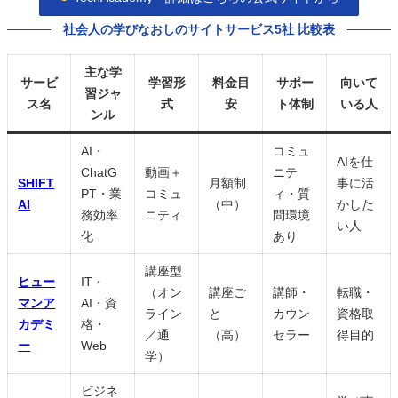
社会人の学びなおしのサイトサービス5社 比較表
主な学
サービ
学習形
料金目
サポー
向いて
習ジャ
ス名
式
安
ト体制
いる人
ンル
AI・
コミュ
AIを仕
ChatG
動画＋
ニテ
SHIFT
月額制
事に活
PT・業
コミュ
ィ・質
AI
（中）
かした
務効率
ニティ
問環境
い人
化
あり
講座型
ヒュー
IT・
（オン
講座ご
講師・
転職・
マンア
AI・資
ライン
と
カウン
資格取
カデミ
格・
／通
（高）
セラー
得目的
ー
Web
学）
ビジネ