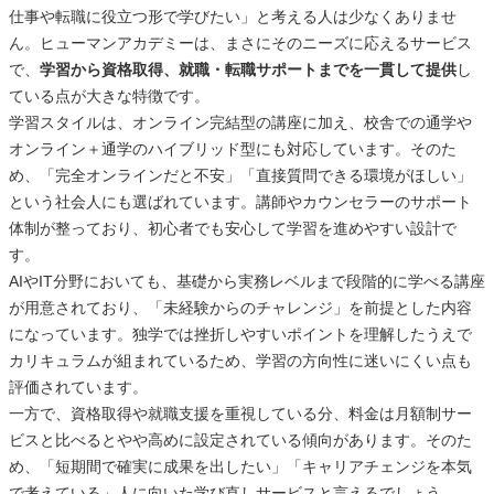
仕事や転職に役立つ形で学びたい」と考える人は少なくありませ
ん。ヒューマンアカデミーは、まさにそのニーズに応えるサービス
で、
学習から資格取得、就職・転職サポートまでを一貫して提供
し
ている点が大きな特徴です。
学習スタイルは、オンライン完結型の講座に加え、校舎での通学や
オンライン＋通学のハイブリッド型にも対応しています。そのた
め、「完全オンラインだと不安」「直接質問できる環境がほしい」
という社会人にも選ばれています。講師やカウンセラーのサポート
体制が整っており、初心者でも安心して学習を進めやすい設計で
す。
AIやIT分野においても、基礎から実務レベルまで段階的に学べる講座
が用意されており、「未経験からのチャレンジ」を前提とした内容
になっています。独学では挫折しやすいポイントを理解したうえで
カリキュラムが組まれているため、学習の方向性に迷いにくい点も
評価されています。
一方で、資格取得や就職支援を重視している分、料金は月額制サー
ビスと比べるとやや高めに設定されている傾向があります。そのた
め、「短期間で確実に成果を出したい」「キャリアチェンジを本気
で考えている」人に向いた学び直しサービスと言えるでしょう。