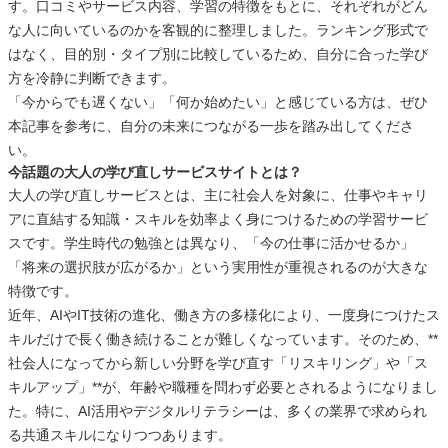
す。口コミやサービス内容、学習の特徴をもとに、それぞれがどん
な人に向いているのかを客観的に整理しました。ランキング形式で
はなく、目的別・タイプ別に比較しているため、自分に合った学び
方を冷静に判断できます。
「今からでも遅くない」「何か始めたい」と感じている方は、ぜひ
本記事を参考に、自分の未来につながる一歩を踏み出してくださ
い。
今話題の大人の学び直しサービスサイトとは？
大人の学び直しサービスとは、主に社会人を対象に、仕事やキャリ
アに直結する知識・スキルを効率よく身につけるための学習サービ
スです。学生時代の勉強とは異なり、「今の仕事に活かせるか」
「将来の選択肢が広がるか」という実用性が重視されるのが大きな
特徴です。
近年、AIやIT技術の進化、働き方の多様化により、一度身につけたス
キルだけで長く働き続けることが難しくなっています。そのため、**
社会人になってから新しい分野を学び直す「リスキリング」や「ス
キルアップ」**が、年齢や職種を問わず必要とされるようになりまし
た。特に、AI活用やデジタルリテラシーは、多くの業界で求められ
る共通スキルになりつつあります。