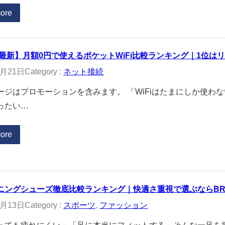
ore
年最新】月額0円で使えるポケットWiFi比較ランキング｜1位はリ
2月21日
Category :
ネット接続
ージはプロモーションを含みます。 「WiFiはたまにしか使わ
ったい…
ore
ニングシューズ徹底比較ランキング｜快適さ重視で選ぶならBRO
2月13日
Category :
スポーツ
, 
ファッション