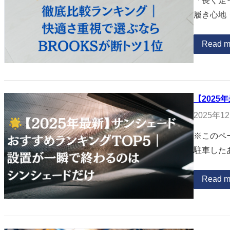
「長く走
履き心地
Read m
【202
2025年1
※このペ
駐車した
Read m