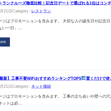
トランクルーズ徹底比較｜記念日デートで選ばれる1位はコン
2月21日
Category :
レストラン
ージはプロモーションを含みます。 大切な人の誕生日や記念
ない一日」…
ore
年最新】工事不要WiFiおすすめランキングTOP5
置くだけで使
2月21日
Category :
ネット接続
ージはプロモーションを含みます。 工事の立ち会いや壁への
ネットは必…