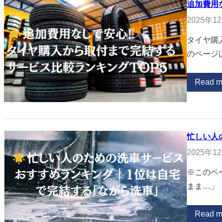
追加費用
2025年1
タイヤ購
のページ
Read m
忙しい人
2025年1
※このペ
まま…」
Read m