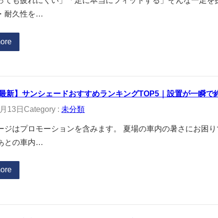
っても疲れにくい」「足に本当にフィットする」そんな一足を
・耐久性を…
ore
5年最新】サンシェードおすすめランキングTOP5｜設置が一瞬
2月13日
Category :
未分類
ージはプロモーションを含みます。 夏場の車内の暑さにお困
あとの車内…
ore