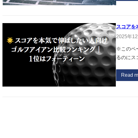
スコアを
2025年1
※このペ
るのにス
Read m