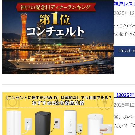
神戸レス
2025年1
※このペ
失敗でき
Read m
【2025
2025年1
※このペ
んか？「