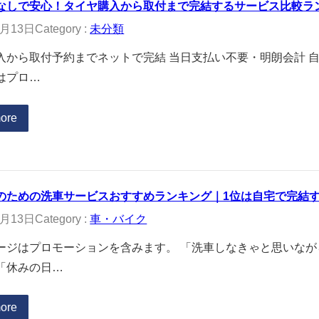
なしで安心！タイヤ購入から取付まで完結するサービス比較ラン
2月13日
Category :
未分類
入から取付予約までネットで完結 当日支払い不要・明朗会計 自
はプロ…
ore
のための洗車サービスおすすめランキング｜1位は自宅で完結
2月13日
Category :
車・バイク
ージはプロモーションを含みます。 「洗車しなきゃと思いな
「休みの日…
ore