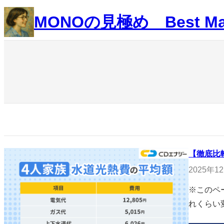
内
MONOの見極め Best Ma
容
を
ス
キ
ッ
プ
【徹底比
2025年1
※このペ
れくらい