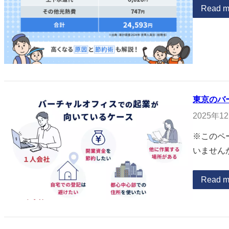
Read m
東京のバ
2025年1
※このペ
いません
Read m