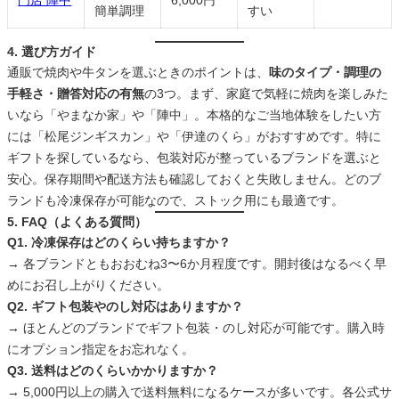
門店 陣中
6,000円
簡単調理
すい
4. 選び方ガイド
通販で焼肉や牛タンを選ぶときのポイントは、
味のタイプ・調理の
手軽さ・贈答対応の有無
の3つ。まず、家庭で気軽に焼肉を楽しみた
いなら「やまなか家」や「陣中」。本格的なご当地体験をしたい方
には「松尾ジンギスカン」や「伊達のくら」がおすすめです。特に
ギフトを探しているなら、包装対応が整っているブランドを選ぶと
安心。保存期間や配送方法も確認しておくと失敗しません。どのブ
ランドも冷凍保存が可能なので、ストック用にも最適です。
5. FAQ（よくある質問）
Q1. 冷凍保存はどのくらい持ちますか？
→ 各ブランドともおおむね3〜6か月程度です。開封後はなるべく早
めにお召し上がりください。
Q2. ギフト包装やのし対応はありますか？
→ ほとんどのブランドでギフト包装・のし対応が可能です。購入時
にオプション指定をお忘れなく。
Q3. 送料はどのくらいかかりますか？
→ 5,000円以上の購入で送料無料になるケースが多いです。各公式サ