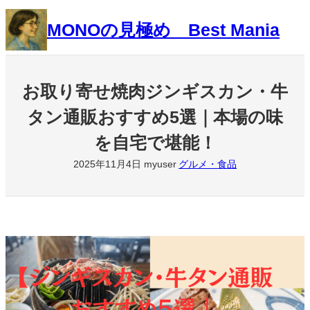
内
MONOの見極め Best Mania
容
を
ス
キ
お取り寄せ焼肉ジンギスカン・牛
ッ
タン通販おすすめ5選｜本場の味
プ
を自宅で堪能！
2025年11月4日
myuser
グルメ・食品