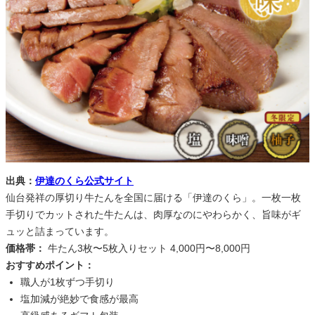
出典：
伊達のくら公式サイト
仙台発祥の厚切り牛たんを全国に届ける「伊達のくら」。一枚一枚
手切りでカットされた牛たんは、肉厚なのにやわらかく、旨味がギ
ュッと詰まっています。
価格帯：
牛たん3枚〜5枚入りセット 4,000円〜8,000円
おすすめポイント：
職人が1枚ずつ手切り
塩加減が絶妙で食感が最高