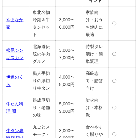
イント
東北名物
家族向
やまなか
冷麺＆牛
3,000〜
け・おう
〇
家
タンセッ
6,000円
ち焼肉に
ト
最適
北海道伝
特製タレ
松尾ジン
3,000〜
統の羊肉
漬け・簡
〇
ギスカン
7,000円
グルメ
単調理
職人手切
高級志
伊達のく
4,000〜
りの厚切
向・贈答
〇
ら
8,000円
り牛タン
向け
熟成厚切
炭火向
牛たん料
5,000〜
り・老舗
け・本格
〇
理 閣
9,000円
の味
派
丸ごとス
食べやす
牛タン専
3,000〜
モーク・
く贈りや
〇