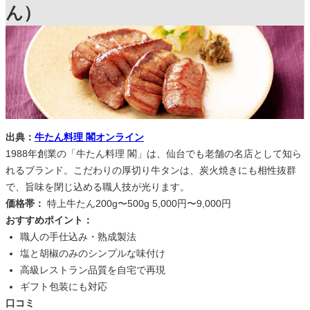
ん）
出典：
牛たん料理 閣オンライン
1988年創業の「牛たん料理 閣」は、仙台でも老舗の名店として知ら
れるブランド。こだわりの厚切り牛タンは、炭火焼きにも相性抜群
で、旨味を閉じ込める職人技が光ります。
価格帯：
特上牛たん200g〜500g 5,000円〜9,000円
おすすめポイント：
職人の手仕込み・熟成製法
塩と胡椒のみのシンプルな味付け
高級レストラン品質を自宅で再現
ギフト包装にも対応
口コミ