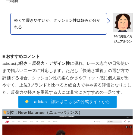
ース志向
軽くて履きやすいが、クッション性は好みが分か
れる
30代男性／カ
ジュアルラン
■ おすすめコメント
adidasは
軽さ・反発力・デザイン性
に優れ、レース志向や日常使い
まで幅広いニーズに対応します。ただし「快適さ重視」の選び方で
評価する場合、クッション性の柔らかさやフィット感に個人差が出
やすく、上位3ブランドと比べると総合力でやや劣る評価となりまし
た。反発力や軽さを重視する人には非常におすすめの一足です。
adidas 詳細はこちらの公式サイトから
5位：New Balance（ニューバランス）