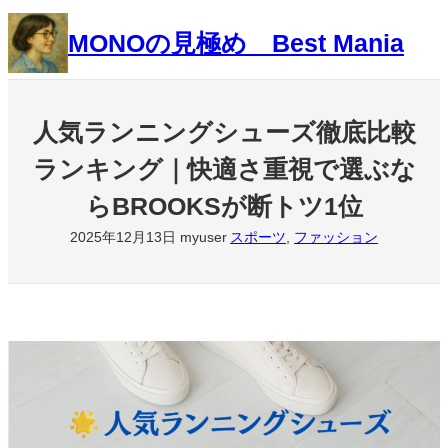
内
MONOの見極め Best Mania
容
を
ス
キ
人気ランニングシューズ徹底比較
ッ
ランキング｜快適さ重視で選ぶな
プ
らBROOKSが断トツ1位
2025年12月13日
myuser
スポーツ
, 
ファッション