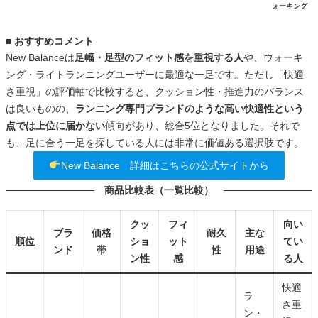
ォーキング
■ おすすめコメント
New Balanceは
足幅・足型のフィット感を重視する人
や、ウォーキ
ング・ライトランニングユーザーに最適な一足です。ただし「快適
さ重視」の評価軸で比較すると、クッション性・推進力のバランス
は良いものの、
ランニング専門ブランドのような高い快適性という
点では上位に届かない
傾向があり、総合5位となりました。それで
も、足に合う一足を探している人には非常に価値ある選択肢です。
New Balance 詳細はこちらの公式サイトから
商品比較表（一覧比較）
クッ
フィ
向い
ブラ
価格
耐久
主な
順位
ショ
ット
てい
ンド
帯
性
用途
ン性
感
る人
快適
ラ
さ重
ン・