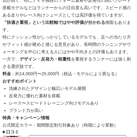
気が高く、特にナイキ独自のフォーム素材や反発性の高いプレート
搭載モデルなどはランナーからの注目度も高いです。スピード感の
ある走りやレース向けシューズとしては高評価を得ていますが、
「快適さ重視」という比較軸ではやや評価が分かれる
側面もありま
す。
特にクッション性がしっかりしているモデルでも、足への当たり方
やフィット感が硬めと感じる意見があり、長時間のランニングやウ
ォーキングを中心に考える人にはやや不向きとの評価もあります。
一方で、
デザイン・反発力・軽量性
を重視するランナーには強く刺
さる選択肢です。
料金
：約14,000円〜25,000円（税込・モデルにより異なる）
おすすめポイント
洗練されたデザインと幅広いモデル展開
反発力に優れた素材を搭載
レース〜スピードトレーニング向けモデルあり
ブランド力が高い
特典・キャンペーン情報
公式限定カラー・期間限定割引対象あり（時期により変動）
■ 口コミ