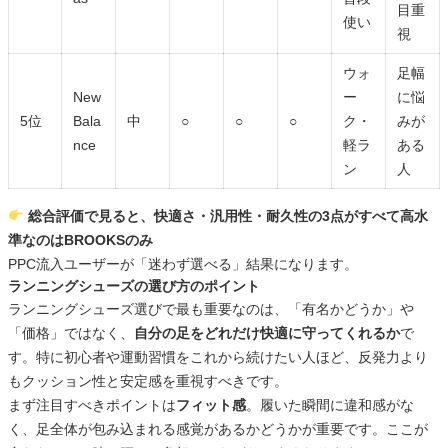
目重
使い
視
ウォ
足幅
New
ー
に悩
5位
Bala
中
○
○
○
ク・
みが
nce
軽ラ
ある
ン
人
総合評価で見ると、快適さ・汎用性・耐久性の3点がすべて高水
準なのはBROOKSのみ
PPC流入ユーザーが「迷わず選べる」結果になります。
ランニングシューズの選び方のポイント
ランニングシューズ選びで最も重要なのは、「有名かどうか」や
「価格」ではなく、
自分の足をどれだけ快適に守ってくれるか
で
す。特に初心者や運動習慣をこれから続けたい人ほど、反発力より
もクッション性と安定感を重視すべきです。
まず注目すべきポイントは
フィット感
。履いた瞬間に違和感がな
く、足全体が包み込まれる感覚があるかどうかが重要です。ここが