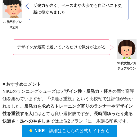
反発力が強く、ペース走や大会でも自己ベスト更
新に役立ちました
20代男性／レ
ース志向
デザインが最高で履いているだけで気分が上がる
30代女性／カ
ジュアルラン
■ おすすめコメント
NIKEのランニングシューズは
デザイン性・反発力・軽さ
の面で高評
価を集めていますが、「快適さ重視」という比較軸では評価が分か
れました。
反発力を求めるトレーニング寄りのランナーやデザイン
性を重視する人
にはとても良い選択肢ですが、
長時間ゆったり走る
快適さ・足へのやさしさ
では上位2ブランドに一歩譲る印象です。
NIKE
詳細はこちらの公式サイトから