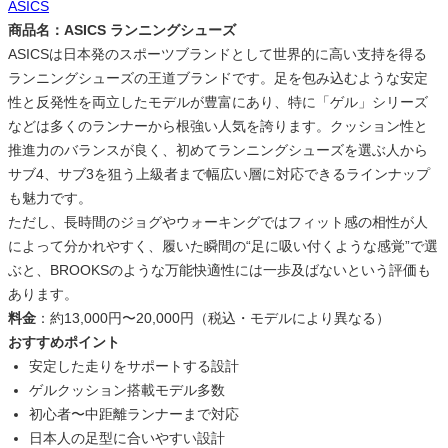
ASICS
商品名：ASICS ランニングシューズ
ASICSは日本発のスポーツブランドとして世界的に高い支持を得る
ランニングシューズの王道ブランドです。足を包み込むような安定
性と反発性を両立したモデルが豊富にあり、特に「ゲル」シリーズ
などは多くのランナーから根強い人気を誇ります。クッション性と
推進力のバランスが良く、初めてランニングシューズを選ぶ人から
サブ4、サブ3を狙う上級者まで幅広い層に対応できるラインナップ
も魅力です。
ただし、長時間のジョグやウォーキングではフィット感の相性が人
によって分かれやすく、履いた瞬間の“足に吸い付くような感覚”で選
ぶと、BROOKSのような万能快適性には一歩及ばないという評価も
あります。
料金
：約13,000円〜20,000円（税込・モデルにより異なる）
おすすめポイント
安定した走りをサポートする設計
ゲルクッション搭載モデル多数
初心者〜中距離ランナーまで対応
日本人の足型に合いやすい設計