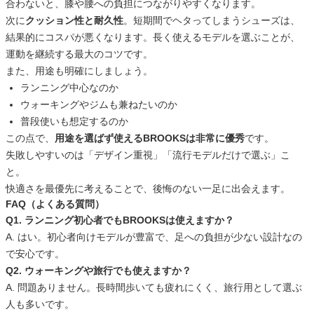
合わないと、膝や腰への負担につながりやすくなります。
次に
クッション性と耐久性
。短期間でヘタってしまうシューズは、
結果的にコスパが悪くなります。長く使えるモデルを選ぶことが、
運動を継続する最大のコツです。
また、用途も明確にしましょう。
ランニング中心なのか
ウォーキングやジムも兼ねたいのか
普段使いも想定するのか
この点で、
用途を選ばず使えるBROOKSは非常に優秀
です。
失敗しやすいのは「デザイン重視」「流行モデルだけで選ぶ」こ
と。
快適さを最優先に考えることで、後悔のない一足に出会えます。
FAQ（よくある質問）
Q1. ランニング初心者でもBROOKSは使えますか？
A. はい。初心者向けモデルが豊富で、足への負担が少ない設計なの
で安心です。
Q2. ウォーキングや旅行でも使えますか？
A. 問題ありません。長時間歩いても疲れにくく、旅行用として選ぶ
人も多いです。