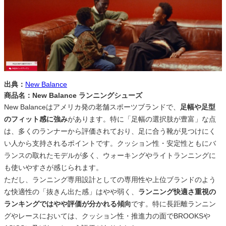
出典：
New Balance
商品名：New Balance ランニングシューズ
New Balanceはアメリカ発の老舗スポーツブランドで、
足幅や足型
のフィット感に強み
があります。特に「足幅の選択肢が豊富」な点
は、多くのランナーから評価されており、足に合う靴が見つけにく
い人から支持されるポイントです。クッション性・安定性ともにバ
ランスの取れたモデルが多く、ウォーキングやライトランニングに
も使いやすさが感じられます。
ただし、ランニング専用設計としての専用性や上位ブランドのよう
な快適性の「抜きん出た感」はやや弱く、
ランニング快適さ重視の
ランキングではやや評価が分かれる傾向
です。特に長距離ランニン
グやレースにおいては、クッション性・推進力の面でBROOKSや