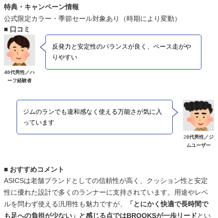
特典・キャンペーン情報
公式限定カラー・季節セール対象あり（時期により変動）
■ 口コミ
反発力と安定性のバランスが良く、ペース走がや
りやすい
40代男性／ハ
ーフ経験者
ジムのランでも違和感なく使える万能さが気に入
っています
2
0代男性／ジ
ムユーザー
■ おすすめコメント
ASICSは老舗ブランドとしての信頼性が高く、クッション性と安定
性に優れた設計で多くのランナーに支持されています。用途やレベ
ルを問わず使える汎用性も魅力ですが、
「とにかく快適で長時間で
も足への負担が少ない」と感じる点ではBROOKSが一歩リード
とい