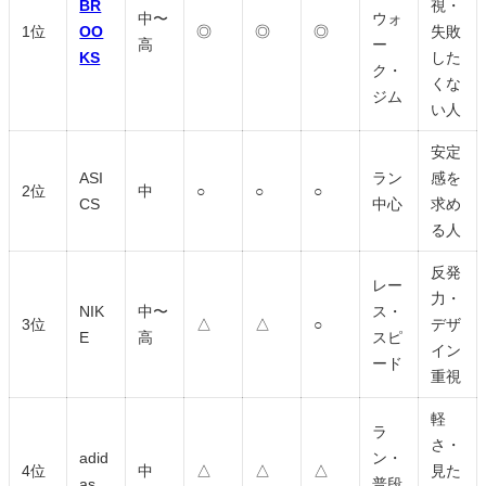
BR
視・
中〜
ウォ
1位
OO
◎
◎
◎
失敗
高
ー
KS
した
ク・
くな
ジム
い人
安定
ASI
ラン
感を
2位
中
○
○
○
CS
中心
求め
る人
反発
レー
力・
NIK
中〜
ス・
3位
△
△
○
デザ
E
高
スピ
イン
ード
重視
軽
ラ
さ・
adid
ン・
4位
中
△
△
△
見た
as
普段