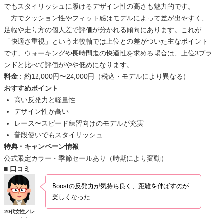
でもスタイリッシュに履けるデザイン性の高さも魅力的です。
一方でクッション性やフィット感はモデルによって差が出やすく、
足幅や走り方の個人差で評価が分かれる傾向にあります。これが
「快適さ重視」という比較軸では上位との差がついた主なポイント
です。ウォーキングや長時間走の快適性を求める場合は、上位3ブラ
ンドと比べて評価がやや低めになります。
料金
：約12,000円〜24,000円（税込・モデルにより異なる）
おすすめポイント
高い反発力と軽量性
デザイン性が高い
レース〜スピード練習向けのモデルが充実
普段使いでもスタイリッシュ
特典・キャンペーン情報
公式限定カラー・季節セールあり（時期により変動）
■ 口コミ
Boostの反発力が気持ち良く、距離を伸ばすのが
楽しくなった
20代女性／レ