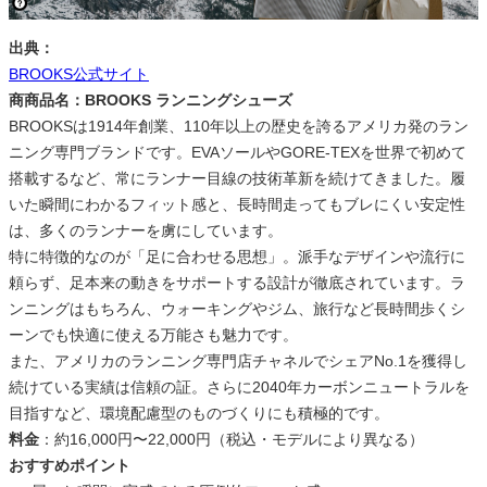
出典：
BROOKS公式サイト
商
商品名：BROOKS ランニングシューズ
BROOKSは1914年創業、110年以上の歴史を誇るアメリカ発のラン
ニング専門ブランドです。EVAソールやGORE-TEXを世界で初めて
搭載するなど、常にランナー目線の技術革新を続けてきました。履
いた瞬間にわかるフィット感と、長時間走ってもブレにくい安定性
は、多くのランナーを虜にしています。
特に特徴的なのが「足に合わせる思想」。派手なデザインや流行に
頼らず、足本来の動きをサポートする設計が徹底されています。ラ
ンニングはもちろん、ウォーキングやジム、旅行など長時間歩くシ
ーンでも快適に使える万能さも魅力です。
また、アメリカのランニング専門店チャネルでシェアNo.1を獲得し
続けている実績は信頼の証。さらに2040年カーボンニュートラルを
目指すなど、環境配慮型のものづくりにも積極的です。
料金
：約16,000円〜22,000円（税込・モデルにより異なる）
おすすめポイント